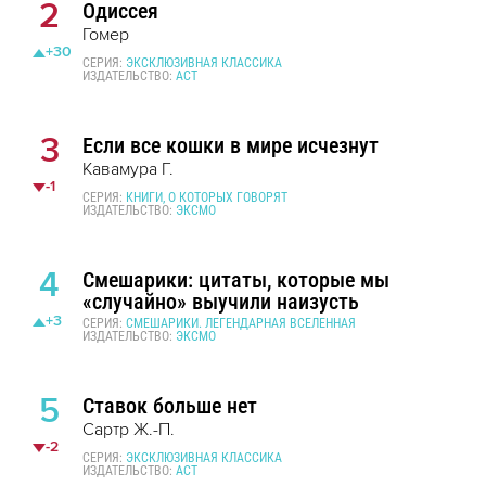
2
Одиссея
Гомер
+30
СЕРИЯ:
ЭКСКЛЮЗИВНАЯ КЛАССИКА
ИЗДАТЕЛЬСТВО:
АСТ
3
Если все кошки в мире исчезнут
Кавамура Г.
-1
СЕРИЯ:
КНИГИ, О КОТОРЫХ ГОВОРЯТ
ИЗДАТЕЛЬСТВО:
ЭКСМО
4
Смешарики: цитаты, которые мы
«случайно» выучили наизусть
+3
СЕРИЯ:
СМЕШАРИКИ. ЛЕГЕНДАРНАЯ ВСЕЛЕННАЯ
ИЗДАТЕЛЬСТВО:
ЭКСМО
5
Ставок больше нет
Сартр Ж.-П.
-2
СЕРИЯ:
ЭКСКЛЮЗИВНАЯ КЛАССИКА
ИЗДАТЕЛЬСТВО:
АСТ