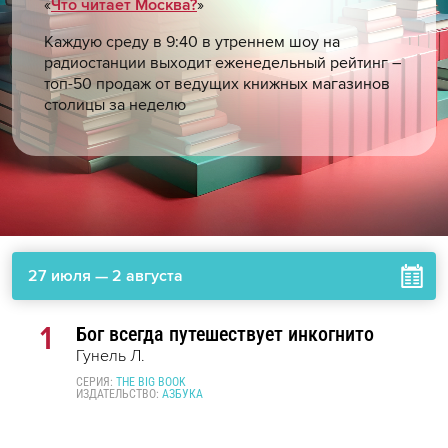
«
Что читает Москва?
»
Каждую среду в 9:40 в утреннем шоу на
радиостанции выходит еженедельный рейтинг –
топ-50 продаж от ведущих книжных магазинов
столицы за неделю
1
Бог всегда путешествует инкогнито
Гунель Л.
СЕРИЯ:
THE BIG BOOK
ИЗДАТЕЛЬСТВО:
АЗБУКА